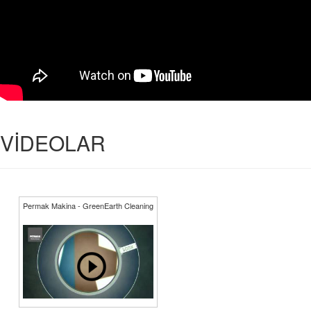
VİDEOLAR
Permak Makina - GreenEarth Cleaning