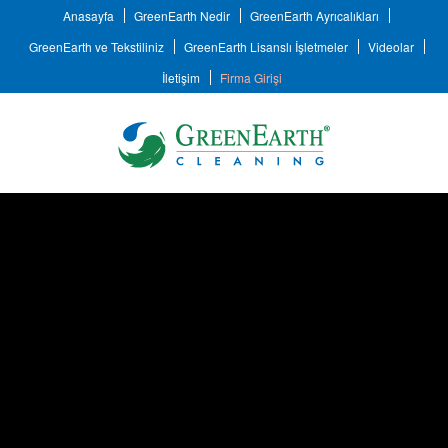
Anasayfa
GreenEarth Nedir
GreenEarth Ayrıcalıkları
GreenEarth ve Tekstiliniz
GreenEarth Lisanslı İşletmeler
Videolar
İletişim
Firma Girişi